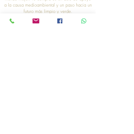
a la causa medioambiental y un paso hacia un
futuro más limpio y verde.
Gracias por ser parte de nuestra iniciativa "Un
Producto, Un Árbol". Nuestra iniciativa no solo
es un gesto simbólico, sino una acción
concreta que refleja nuestro compromiso con la
sostenibilidad. Así que, gracias por elegirnos,
y gracias por unirte a nosotros en este esfuerzo
por hacer del mundo un lugar mejor. Cada
producto que compras es un paso hacia un
planeta más saludable y una señal de tu apoyo
a la causa medioambiental. ¡Juntos, podemos
marcar la diferencia!"