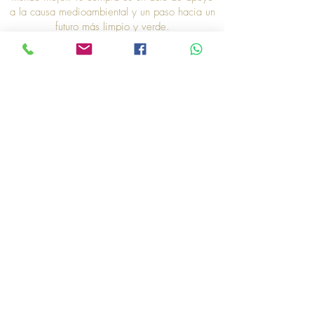
a la causa medioambiental y un paso hacia un
futuro más limpio y verde.
Gracias por ser parte de nuestra iniciativa "Un
Producto, Un Árbol". Nuestra iniciativa no solo
es un gesto simbólico, sino una acción
concreta que refleja nuestro compromiso con la
sostenibilidad. Así que, gracias por elegirnos,
y gracias por unirte a nosotros en este esfuerzo
por hacer del mundo un lugar mejor. Cada
producto que compras es un paso hacia un
planeta más saludable y una señal de tu apoyo
a la causa medioambiental. ¡Juntos, podemos
marcar la diferencia!"