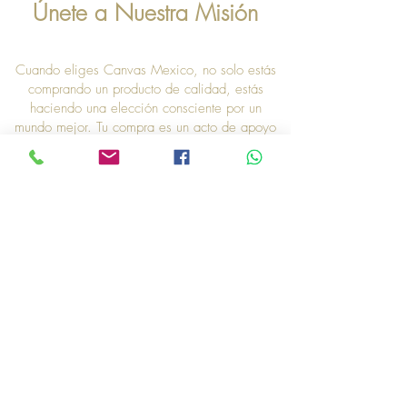
Únete a Nuestra Misión
Cuando eliges Canvas Mexico, no solo estás
comprando un producto de calidad, estás
haciendo una elección consciente por un
mundo mejor. Tu compra es un acto de apoyo
a la causa medioambiental y un paso hacia un
futuro más limpio y verde.
Gracias por ser parte de nuestra iniciativa "Un
Producto, Un Árbol". Nuestra iniciativa no solo
es un gesto simbólico, sino una acción
concreta que refleja nuestro compromiso con la
sostenibilidad. Así que, gracias por elegirnos,