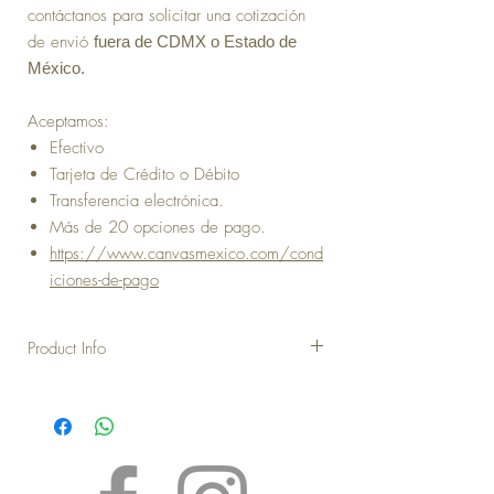
contáctanos para solicitar una cotización
de envió
fuera de CDMX o Estado de
México.
Aceptamos:
Efectivo
Tarjeta de Crédito o Débito
Transferencia electrónica.
Más de 20 opciones de pago.
https://www.canvasmexico.com/cond
iciones-de-pago
Product Info
Más fotos de este
producto:
https://www.canvasmexico.com/sillas
Medidas Sillón Xanik:
-Alto: 70 cm.
-Ancho: 65 cm.