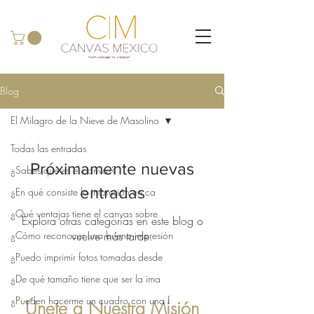
Blog
El Milagro de la Nieve de Masolino
Todas las entradas
Próximamente nuevas
¿Sabes qué es el canvas?
entradas
¿En qué consiste la impresión en ca
¿Qué ventajas tiene el canvas sobre
Explora otras categorías en este blog o
¿Cómo reconocer una buena impresión
vuelve más tarde.
¿Puedo imprimir fotos tomadas desde
¿De qué tamaño tiene que ser la ima
¿Pueden hacerme un cuadro con una f
Únete a Nuestra Misión