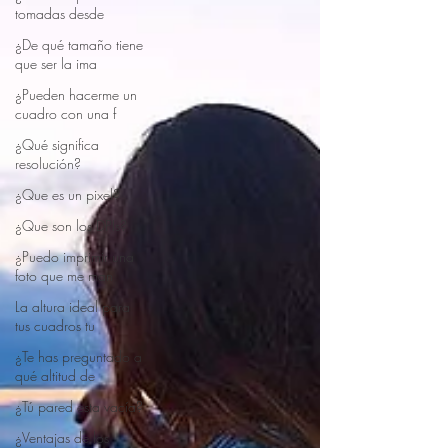
tomadas desde
¿De qué tamaño tiene
que ser la ima
¿Pueden hacerme un
cuadro con una f
¿Qué significa
resolución?
¿Que es un pixel?
¿Que son los DPIs?
¿Puedo imprimir una
foto que me man
La altura ideal para
tus cuadros tu
¿Te has preguntado a
qué altitud de
¿Tú pared esta vacía?
¿Ventajas de los