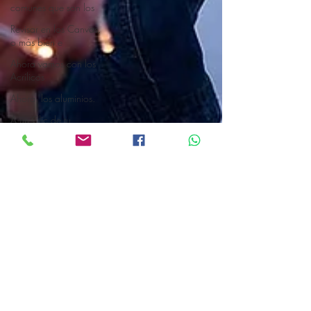
comunes que son los
Revisar en los Canvas,
o más bien e
Ahora vamos con los
Acrílicos
Ahora, los aluminios.
A un Clic de tu
Cuadro CANVAS
Decora tus Espacios
con Cuadros Can
Cuadros Decorativos
Canvas
Cuadros Canvas
TIPS PARA DECORAR
CON ESPEJOS TU CA
Espejos en el recibidor
Canvas Mexico
Decorar con espejos
31 ago 2020
6 min de lectura