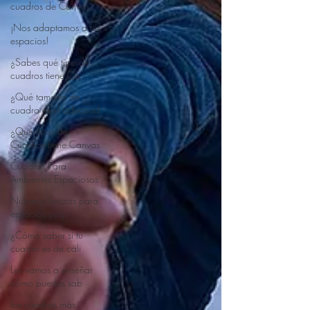
cuadros de Canvas
¡Nos adaptamos a tus
espacios!
¿Sabes qué tipo de
cuadros tiene Ca
¿Qué tamaño de
cuadro es el adecuad
¿Qué tipos de
Cuadros tiene Canvas
Cuadros Para
Ambientes Espaciosos
Nuestros lienzos para
espacios pequ
¿Cómo saber si tu
cuadro es de cali
Les vamos a enseñar
cómo puedes sab
los cuadros más