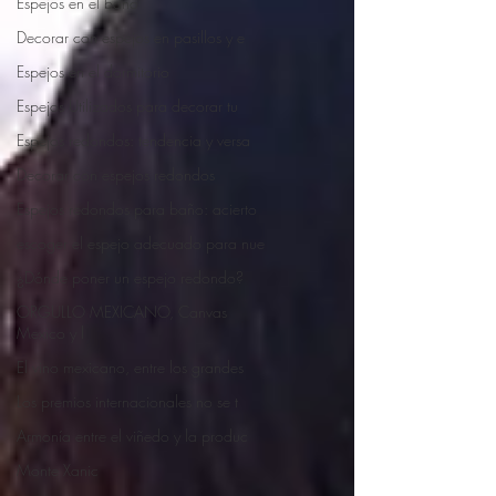
Espejos en el baño
Decorar con espejos en pasillos y e
Espejos en el dormitorio
Espejos Utilizados para decorar tu
Espejos redondos: tendencia y versa
Decorar con espejos redondos
Espejos redondos para baño: acierto
escoger el espejo adecuado para nue
¿Dónde poner un espejo redondo?
ORGULLO MEXICANO, Canvas
Mexico y l
El vino mexicano, entre los grandes
Los premios internacionales no se t
Armonía entre el viñedo y la produc
Monte Xanic