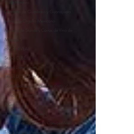
Casa Madero
La región de Querétaro y Guanajuato
motivo de Orgullo Mexicano
Modelo de Stands y Cavas de Vino de
Modelo S
HIGH REVEAL
Stand CUBE
Stand Living Series
Stand DELUX 64b
Como Dalí accidentalmente destruyó
1.Inicio e influencias
2.Gala
3.Impresiones (El dinero)
Formatos disponibles en Canvas Mexi
Top 5 Artistas Mexicanos