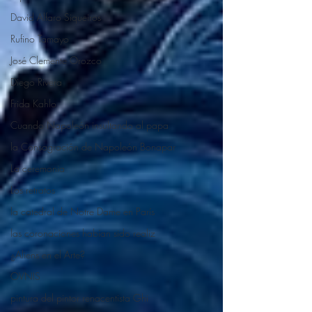
David Alfaro Siqueiros
Rufino Tamayo
José Clemente Orozco
Diego Rivera
Frida Kahlo
Cuando Napoleón insultando al papa
la Consagración de Napoleón Bonapar
La ceremonia
Los retratos
la catedral de Notre Dame en París
las coronaciones habían sido realiz
¿Aliens en el Arte?
OVNIS
pintura del pintor renacentista Ghi