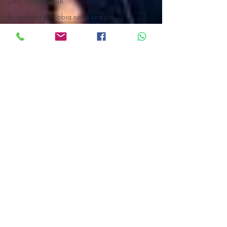
Otra interpretación
En realidad esta obra no es una pin
En una de las reproducciones Munch
¿Por qué Warhol pintó latas?
Campbell
Warhol
Segunda Guerra Mundial
¿Qué es el Pop Art?
Formatos disponibles en Canvas Mexi
Curiosidades sobre Banksy
Las peores restauraciones de arte (
La Virgen con el Niño y Santa Ana
escultura de Canadá
Un mural budista chino
esculturas del siglo 15