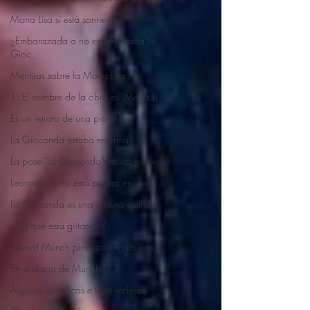
Mona Lisa sí está sonriendo
¿Embarazada o no embarazada La
Gioc
Mentiras sobre la Mona Lisa
1. El nombre de la obra es "Mona Li
Es un retrato de una prostituta
La Gioconda estaba enferma
La pose "La Gioconda" indica que es
Leonardo firmó esta pintura en los
La Gioconda es una pintura grande
¿Por qué está gritando?
Edvard Munch pintó esta figura inte
En el diario de Munch
Algunos científicos e historiadores