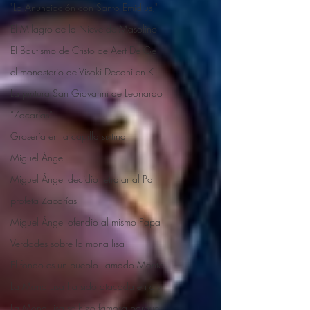
"La Anunciación con Santo Emidius,"
El Milagro de la Nieve de Masolino
El Bautismo de Cristo de Aert De Ge
el monasterio de Visoki Decani en K
La pintura San Giovanni de Leonardo
“Zacarías”
Grosería en la capilla sixtina
Miguel Ángel
Miguel Ángel decidió retratar al Pa
profeta Zacarías
Miguel Ángel ofendió al mismo Papa
Verdades sobre la mona lisa
El fondo es un pueblo llamado Monte
La Mona Lisa ha sido atacada en div
La Mona Lisa se hizo famosa porque