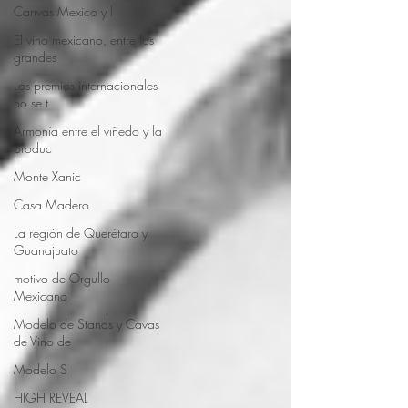
Canvas Mexico y l
El vino mexicano, entre los
grandes
Los premios internacionales
no se t
Armonía entre el viñedo y la
produc
Monte Xanic
Casa Madero
La región de Querétaro y
Guanajuato
motivo de Orgullo
Mexicano
Modelo de Stands y Cavas
de Vino de
Modelo S
HIGH REVEAL