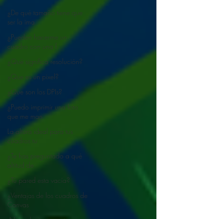
¿De qué tamaño tiene que
ser la ima
¿Pueden hacerme un
cuadro con una f
¿Qué significa resolución?
¿Que es un pixel?
¿Que son los DPIs?
¿Puedo imprimir una foto
que me man
La altura ideal para tus
cuadros tu
¿Te has preguntado a qué
altitud de
¿Tú pared esta vacía?
¿Ventajas de los cuadros de
Canvas