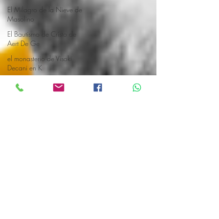
El Milagro de la Nieve de
Masolino
El Bautismo de Cristo de
Aert De Ge
el monasterio de Visoki
Decani en K
La pintura San Giovanni de
Leonardo
“Zacarías”
Grosería en la capilla
sixtina
Miguel Ángel
Miguel Ángel decidió
retratar al Pa
profeta Zacarías
Miguel Ángel ofendió al
mismo Papa