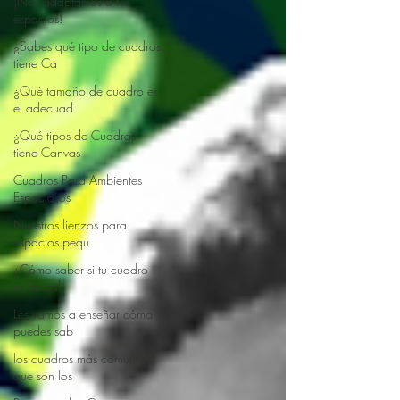
¡Nos adaptamos a tus
espacios!
¿Sabes qué tipo de cuadros
tiene Ca
¿Qué tamaño de cuadro es
el adecuad
¿Qué tipos de Cuadros
tiene Canvas
Cuadros Para Ambientes
Espaciosos
Nuestros lienzos para
espacios pequ
¿Cómo saber si tu cuadro
es de cali
Les vamos a enseñar cómo
puedes sab
los cuadros más comunes
que son los