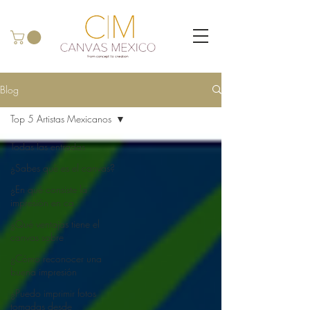
Blog
Top 5 Artistas Mexicanos
Todas las entradas
¿Sabes qué es el canvas?
¿En qué consiste la
impresión en ca
¿Qué ventajas tiene el
canvas sobre
¿Cómo reconocer una
buena impresión
¿Puedo imprimir fotos
tomadas desde