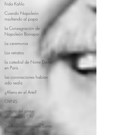
Frida Kahlo
Cuando Napoleón
insultando al papa
la Consagración de
Napoleón Bonapar
La ceremonia
Los retratos
la catedral de Notre Dame
en París
las coronaciones habían
sido realiz
¿Aliens en el Arte?
OVNIS
pintura del pintor
renacentista Ghi
"La Anunciación con Santo
Emidius,"