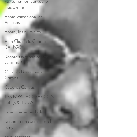
Revisar en los Canvas, o
más bien e
Ahora vamos con los
Acrílicos
Ahora, los aluminios.
A un Clic de tu Cuadro
CANVAS
Decora tus Espacios con
Cuadros Can
Cuadros Decorativos
Canvas
Cuadros Canvas
TIPS PARA DECORAR CON
ESPEJOS TU CA
Espejos en el recibidor
Decorar con espejos en el
living
En el comedor