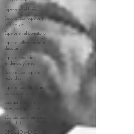
Espejos en el baño
Decorar con espejos en
pasillos y e
Espejos en el dormitorio
Espejos Utilizados para
decorar tu
Espejos redondos:
tendencia y versa
Decorar con espejos
redondos
Espejos redondos para
baño: acierto
escoger el espejo
adecuado para nue
¿Dónde poner un espejo
redondo?
ORGULLO MEXICANO,