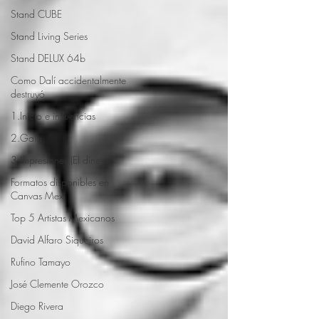
Stand CUBE
Stand Living Series
Stand DELUX 64b
Como Dalí accidentalmente
destruyó
1.Inicio e influencias
2.Gala
3.Impresiones (El dinero)
Formatos disponibles en
Canvas Mexi
Top 5 Artistas Mexicanos
David Alfaro Siqueiros
Rufino Tamayo
José Clemente Orozco
Diego Rivera