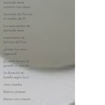
Leonardo tenía
contacto con aliens
Leonardo da Vinci es
el modelo de M
Los autorretratos de
Leonardo tiene
emperaturas de
Servicio del Vino
¿Existen los vinos
veganos?
¿Cuánto tiempo se
guarda un vino em
La duración en
botella según los ti
vinos rosados
blancos jóvenes
blanco con crianza