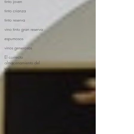
tinto joven
tinto crianza
tinto reserva
vino tinto gran reserva
espumosos
vinos generosos
El correcto
almacenamiento del
vin