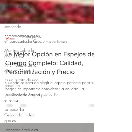
La Mona Lisa se hizo
famosa porque
Mona Lisa sí está
sonriendo
¿Embarazada o no
embarazada La Gioc
Mentiras sobre la
Jonathan Javelly
12 feb 2024
2 min de lectura
Mona Lisa
1. El nombre de la
La Mejor Opción en Espejos de
obra es "Mona Li
Cuerpo Completo: Calidad,
Es un retrato de una
Personalización y Precio
prostituta
La Gioconda estaba
Cuando se trata de elegir el espejo perfecto para tu
enferma
hogar, es importante considerar la calidad, la
personalización y el precio. En...
La pose "La
Gioconda" indica
que es
Leonardo firmó esta