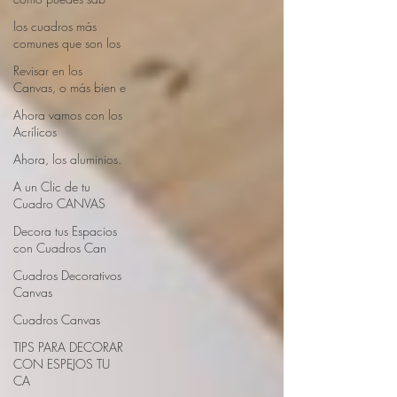
los cuadros más
comunes que son los
Revisar en los
Canvas, o más bien e
Ahora vamos con los
Acrílicos
Ahora, los aluminios.
A un Clic de tu
Cuadro CANVAS
Decora tus Espacios
con Cuadros Can
Cuadros Decorativos
Canvas
Cuadros Canvas
TIPS PARA DECORAR
CON ESPEJOS TU
CA