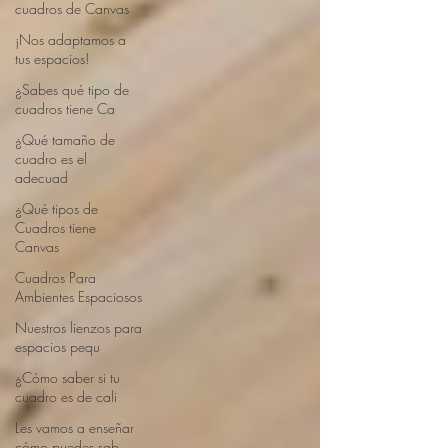
cuadros de Canvas
¡Nos adaptamos a
tus espacios!
¿Sabes qué tipo de
cuadros tiene Ca
¿Qué tamaño de
cuadro es el
adecuad
¿Qué tipos de
Cuadros tiene
Canvas
Cuadros Para
Ambientes Espaciosos
Nuestros lienzos para
espacios pequ
¿Cómo saber si tu
cuadro es de cali
Les vamos a enseñar
cómo puedes sab