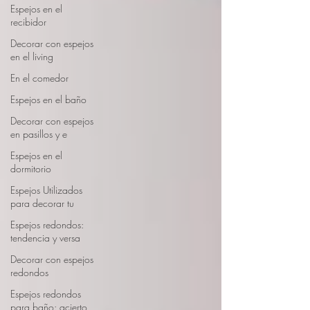
Espejos en el
recibidor
Decorar con espejos
en el living
En el comedor
Espejos en el baño
Decorar con espejos
en pasillos y e
Espejos en el
dormitorio
Espejos Utilizados
para decorar tu
Espejos redondos:
tendencia y versa
Decorar con espejos
redondos
Espejos redondos
para baño: acierto