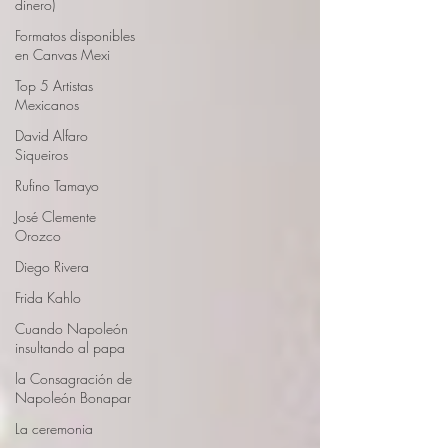
dinero)
Formatos disponibles
en Canvas Mexi
Top 5 Artistas
Mexicanos
David Alfaro
Siqueiros
Rufino Tamayo
José Clemente
Orozco
Diego Rivera
Frida Kahlo
Cuando Napoleón
insultando al papa
la Consagración de
Napoleón Bonapar
La ceremonia