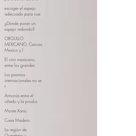
escoger el espejo
adecuado para nue
¿Dónde poner un
espejo redondo?
ORGULLO
MEXICANO, Canvas
Mexico y l
El vino mexicano,
entre los grandes
Los premios
internacionales no se
t
Armonía entre el
viñedo y la produc
Monte Xanic
Casa Madero
La región de
Querétaro y