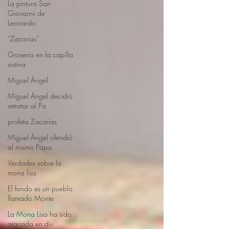
La pintura San
Giovanni de
Leonardo
“Zacarías”
Grosería en la capilla
sixtina
Miguel Ángel
Miguel Ángel decidió
retratar al Pa
profeta Zacarías
Miguel Ángel ofendió
al mismo Papa
Verdades sobre la
mona lisa
El fondo es un pueblo
llamado Monte
La Mona Lisa ha sido
atacada en div