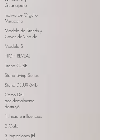
Guanajuato
motivo de Orgullo
Mexicano
Modelo de Stands y
Cavas de Vino de
Modelo S
HIGH REVEAL
Stand CUBE
Stand Living Series
Stand DELUX 64b
Como Dalí
accidentalmente
destruyó
1.Inicio e influencias
2.Gala
3.Impresiones (El