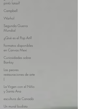
pintó latas?
Campbell
Warhol
Segunda Guerra
Mundial
¿Qué es el Pop Art?
Formatos disponibles
en Canvas Mexi
Curiosidades sobre
Banksy
Las peores
restauraciones de arte
(
La Virgen con el Niño
y Santa Ana
escultura de Canadá
Un mural budista