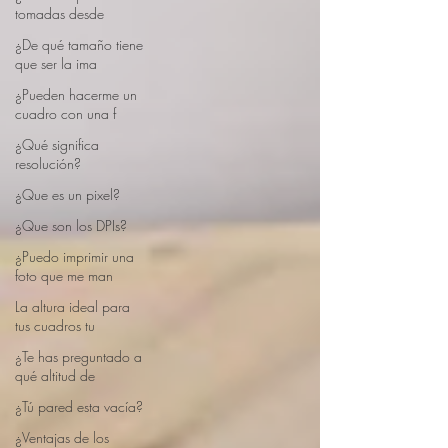
tomadas desde
¿De qué tamaño tiene
que ser la ima
¿Pueden hacerme un
cuadro con una f
¿Qué significa
resolución?
¿Que es un pixel?
¿Que son los DPIs?
¿Puedo imprimir una
foto que me man
La altura ideal para
tus cuadros tu
¿Te has preguntado a
qué altitud de
¿Tú pared esta vacía?
¿Ventajas de los