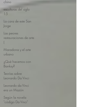
chino
esculturas del siglo
15
La cara de este San
Jorge
Las peores
restauraciones de arte
(
Maradona y el arte
urbano
¿Qué hacemos con
Banksy?
Teorías sobre
Leonardo Da Vinci
Leonardo da Vinci
era un Mazón
Según la novela
"código Da Vinci"