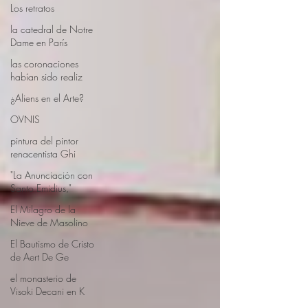
Los retratos
la catedral de Notre
Dame en París
las coronaciones
habían sido realiz
¿Aliens en el Arte?
OVNIS
pintura del pintor
renacentista Ghi
"La Anunciación con
Santo Emidius,"
El Milagro de la
Nieve de Masolino
El Bautismo de Cristo
de Aert De Ge
el monasterio de
Visoki Decani en K