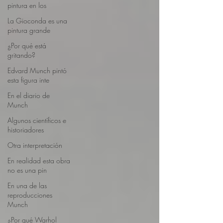
pintura en los
La Gioconda es una
pintura grande
¿Por qué está
gritando?
Edvard Munch pintó
esta figura inte
En el diario de
Munch
Algunos científicos e
historiadores
Otra interpretación
En realidad esta obra
no es una pin
En una de las
reproducciones
Munch
¿Por qué Warhol