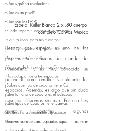
¿Qué significa resolución?
¿Que es un pixel?
¿Que son los DPIs?
Espejo: Keller Blanco 2 x .80 cuerpo 
¿Puedo imprimir una foto que me man
completo Canvas Mexico
La altura ideal para tus cuadros tu
Decorar con espejos es uno de los 
¿Te has preguntado a qué altitud de
¿Tú pared esta vacía?
recursos más clásicos del mundo del 
¿Ventajas de los cuadros de Canvas
interiorismo, y es muy conocido su 
¡Nos adaptamos a tus espacios!
potencial para ampliar visualmente los 
¿Sabes qué tipo de cuadros tiene Ca
espacios. Además, es algo que sin duda 
¿Qué tamaño de cuadro es el adecuad
nosotros utilizamos siempre. Por eso hoy 
¿Qué tipos de Cuadros tiene Canvas
quiero contarles algunas 
Cuadros Para Ambientes Espaciosos
recomendaciones para que puedan 
Nuestros lienzos para espacios pequ
¿Cómo saber si tu cuadro es de cali