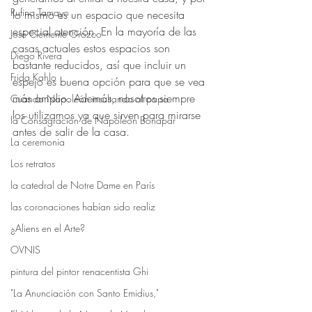
Rufino Tamayo
lo mismo es un espacio que necesita 
especial atención. En la mayoría de las 
José Clemente Orozco
casas actuales estos espacios son 
Diego Rivera
bastante reducidos, así que incluir un 
Frida Kahlo
espejo es buena opción para que se vea 
más amplio. Además, nosotros siempre 
Cuando Napoleón insultando al papa
los utilizamos ya que sirven para mirarse 
la Consagración de Napoleón Bonapar
antes de salir de la casa.
La ceremonia
Los retratos
la catedral de Notre Dame en París
las coronaciones habían sido realiz
¿Aliens en el Arte?
OVNIS
pintura del pintor renacentista Ghi
"La Anunciación con Santo Emidius,"