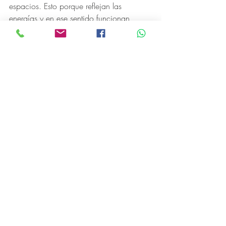
espacios. Esto porque reflejan las 
energías y en ese sentido funcionan 
como activadores, pero en un dormitorio 
uno busca todo lo contrario. Sin 
embargo, si aún así quieres usarlos hay 
ciertas distribuciones de los espejos que 
funcionan mejor que otras.