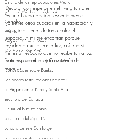
En una de las reproducciones Munch
Decorar con espejos en el living también 
¿Por qué Warhol pintó latas?
es una buena opción, especialmente si 
Campbell
ya tienes otros cuadros en la habitación y 
no quieres llenar de tanto color el 
Warhol
espacio. A mi me encantan porque 
Segunda Guerra Mundial
ayudan a multiplicar la luz, así que si 
¿Qué es el Pop Art?
tienes un espacio que no recibe tanta luz 
natural puedes reflejarla a través de 
Formatos disponibles en Canvas Mexi
espejos.
Curiosidades sobre Banksy
Las peores restauraciones de arte (
La Virgen con el Niño y Santa Ana
escultura de Canadá
Un mural budista chino
esculturas del siglo 15
La cara de este San Jorge
Las peores restauraciones de arte (