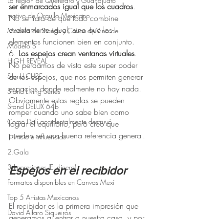
La región de Querétaro y Guanajuato
ser enmarcados igual que los cuadros
. 
motivo de Orgullo Mexicano
No se trata de que todo combine 
exactamente igual, sino que los 
Modelo de Stands y Cavas de Vino de
elementos funcionen bien en conjunto.
Modelo S
6. 
Los espejos crean ventanas virtuales
. 
HIGH REVEAL
No perdamos de vista este super poder 
Stand CUBE
de los espejos, que nos permiten generar 
espacios donde realmente no hay nada.
Stand Living Series
Obviamente estas reglas se pueden 
Stand DELUX 64b
romper cuando uno sabe bien como 
Como Dalí accidentalmente destruyó
lograr el equilibrio, pero creo que 
pueden ser una buena referencia general.
1.Inicio e influencias
2.Gala
3.Impresiones (El dinero)
Espejos en el recibidor
Formatos disponibles en Canvas Mexi
Top 5 Artistas Mexicanos
El recibidor es la primera impresión que 
David Alfaro Siqueiros
generamos al entrar a nuestra casa, y por 