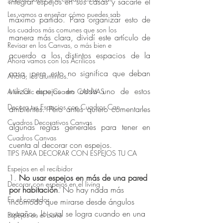
integrar espejos en sus casas y sacarle el 
Les vamos a enseñar cómo puedes sab
máximo partido. Para organizar esto de 
los cuadros más comunes que son los
manera más clara, dividí este artículo de 
Revisar en los Canvas, o más bien e
acuerdo a los distintos espacios de la 
Ahora vamos con los Acrílicos
casa, pero esto no significa que deban 
Ahora, los aluminios.
utilizar espejos en cada uno de estos 
A un Clic de tu Cuadro CANVAS
Decora tus Espacios con Cuadros Can
ambientes. Pero antes quiero comentarles 
Cuadros Decorativos Canvas
algunas reglas generales para tener en 
Cuadros Canvas
cuenta al decorar con espejos.
TIPS PARA DECORAR CON ESPEJOS TU CA
Espejos en el recibidor
1. 
No usar espejos en más de una pared 
Decorar con espejos en el living
por habitación
. No hay nada más 
En el comedor
incómodo que mirarse desde ángulos 
extraños, lo cual se logra cuando en una 
Espejos en el baño