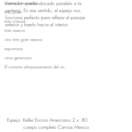
blanco con crianza
comedor queda ubicado paralelo a la 
ventana. En ese sentido, el espejo nos 
tinto joven
funciona perfecto para reflejar el paisaje 
tinto crianza
exterior y traerlo hacia el interior.
tinto reserva
vino tinto gran reserva
espumosos
vinos generosos
El correcto almacenamiento del vin
Espejo: Keller Encino Americano 2 x .80 
cuerpo completo Canvas Mexico