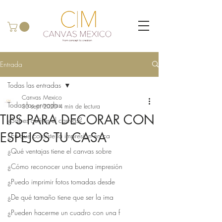
Entrada
Todas las entradas
Canvas Mexico
Todas las entradas
30 sept 2020
4 min de lectura
TIPS PARA DECORAR CON
¿Sabes qué es el canvas?
ESPEJOS TU CASA
¿En qué consiste la impresión en ca
¿Qué ventajas tiene el canvas sobre
¿Cómo reconocer una buena impresión
¿Puedo imprimir fotos tomadas desde
¿De qué tamaño tiene que ser la ima
¿Pueden hacerme un cuadro con una f