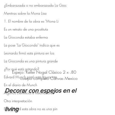
¿Embarazada o no embarazada La Gioc
Mentiras sobre la Mona Lisa
1. El nombre de la obra es "Mona Li
Es un retrato de una prostituta
La Gioconda estaba enferma
La pose "La Gioconda" indica que es
Leonardo firmó esta pintura en los
La Gioconda es una pintura grande
¿Por qué está gritando?
Espejo: Keller Nogal Clásico 2 x .80 
Edvard Munch pintó esta figura inte
cuerpo completo Canvas Mexico
En el diario de Munch
Decorar con espejos en el 
Algunos científicos e historiadores
Otra interpretación
living
En realidad esta obra no es una pin