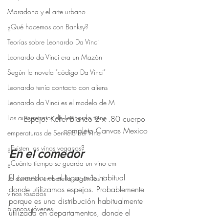
Maradona y el arte urbano
¿Qué hacemos con Banksy?
Teorías sobre Leonardo Da Vinci
Leonardo da Vinci era un Mazón
Según la novela "código Da Vinci"
Leonardo tenía contacto con aliens
Leonardo da Vinci es el modelo de M
Los autorretratos de Leonardo tiene
Espejo: Keller Blanco 2 x .80 cuerpo 
completo Canvas Mexico
emperaturas de Servicio del Vino
¿Existen los vinos veganos?
En el comedor
¿Cuánto tiempo se guarda un vino em
El comedor es el lugar más habitual 
La duración en botella según los ti
donde utilizamos espejos. Probablemente 
vinos rosados
porque es una distribución habitualmente 
blancos jóvenes
utilizada en departamentos, donde el 