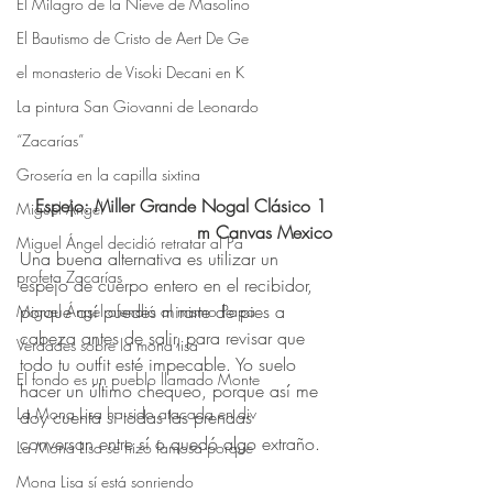
El Milagro de la Nieve de Masolino
El Bautismo de Cristo de Aert De Ge
el monasterio de Visoki Decani en K
La pintura San Giovanni de Leonardo
“Zacarías”
Grosería en la capilla sixtina
Espejo: Miller Grande Nogal Clásico 1 
Miguel Ángel
m Canvas Mexico
Miguel Ángel decidió retratar al Pa
Una buena alternativa es utilizar un 
profeta Zacarías
espejo de cuerpo entero en el recibidor, 
porque así puedes mirarte de pies a 
Miguel Ángel ofendió al mismo Papa
cabeza antes de salir, para revisar que 
Verdades sobre la mona lisa
todo tu outfit esté impecable. Yo suelo 
El fondo es un pueblo llamado Monte
hacer un último chequeo, porque así me 
La Mona Lisa ha sido atacada en div
doy cuenta si todas las prendas 
conversan entre sí o quedó algo extraño. 
La Mona Lisa se hizo famosa porque
Mona Lisa sí está sonriendo