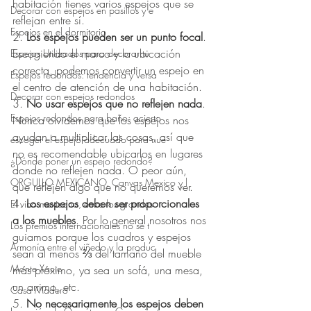
habitación tienes varios espejos que se 
Decorar con espejos en pasillos y e
reflejan entre sí.
Espejos en el dormitorio
2. 
Los espejos pueden ser un punto focal
. 
Escogiendo el marco y la ubicación 
Espejos Utilizados para decorar tu
correcta, podemos convertir un espejo en 
Espejos redondos: tendencia y versa
el centro de atención de una habitación.
Decorar con espejos redondos
3. 
No usar espejos que no reflejen nada
. 
Espejos redondos para baño: acierto
Nunca olvidemos que los espejos nos 
ayudan a multiplicar las cosas, así que 
escoger el espejo adecuado para nue
no es recomendable ubicarlos en lugares 
¿Dónde poner un espejo redondo?
donde no reflejen nada. O peor aún, 
ORGULLO MEXICANO, Canvas Mexico y l
que reflejen algo que no queremos ver.
4. 
Los espejos deben ser proporcionales 
El vino mexicano, entre los grandes
a los muebles
. Por lo general nosotros nos 
Los premios internacionales no se t
guiamos porque los cuadros y espejos 
Armonía entre el viñedo y la produc
sean al menos ⅔ del tamaño del mueble 
Monte Xanic
más próximo, ya sea un sofá, una mesa, 
un arrimo, etc.
Casa Madero
5. 
No necesariamente los espejos deben 