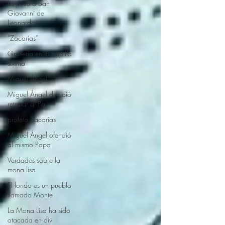
La pintura San
Giovanni de
Leonardo
“Zacarías”
Grosería en la capilla
sixtina
Miguel Ángel
Miguel Ángel decidió
retratar al Pa
profeta Zacarías
Miguel Ángel ofendió
al mismo Papa
Verdades sobre la
mona lisa
El fondo es un pueblo
llamado Monte
La Mona Lisa ha sido
atacada en div