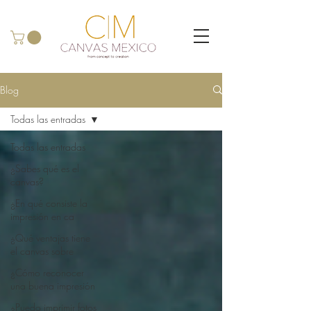
Blog
Todas las entradas
Todas las entradas
¿Sabes qué es el
canvas?
¿En qué consiste la
impresión en ca
¿Qué ventajas tiene
el canvas sobre
¿Cómo reconocer
una buena impresión
¿Puedo imprimir fotos