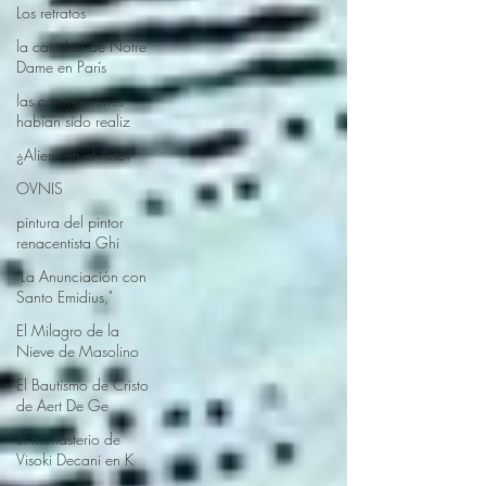
Los retratos
la catedral de Notre
Dame en París
las coronaciones
habían sido realiz
¿Aliens en el Arte?
OVNIS
pintura del pintor
renacentista Ghi
"La Anunciación con
Santo Emidius,"
El Milagro de la
Nieve de Masolino
El Bautismo de Cristo
de Aert De Ge
el monasterio de
Visoki Decani en K