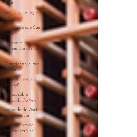
chino
esculturas del siglo
15
La cara de este San
Jorge
Las peores
restauraciones de arte
(
Maradona y el arte
urbano
¿Qué hacemos con
Banksy?
Teorías sobre
Leonardo Da Vinci
Leonardo da Vinci
era un Mazón
Según la novela
"código Da Vinci"