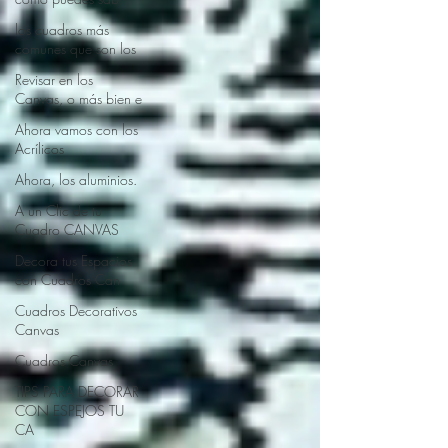
los cuadros más
comunes que son los
Revisar en los
Canvas, o más bien e
Ahora vamos con los
Acrílicos
Ahora, los aluminios.
A un Clic de tu
Cuadro CANVAS
Decora tus Espacios
con Cuadros Can
Cuadros Decorativos
Canvas
Cuadros Canvas
TIPS PARA DECORAR
CON ESPEJOS TU
CA