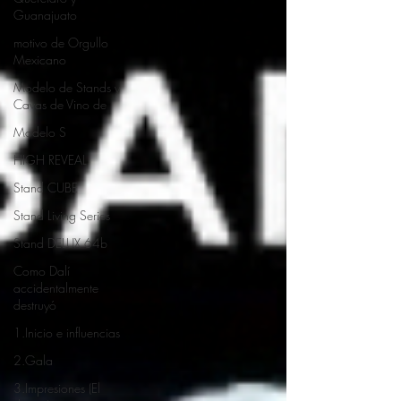
Guanajuato
motivo de Orgullo
Mexicano
Modelo de Stands y
Cavas de Vino de
Modelo S
HIGH REVEAL
Stand CUBE
Stand Living Series
Stand DELUX 64b
Como Dalí
accidentalmente
destruyó
1.Inicio e influencias
2.Gala
3.Impresiones (El