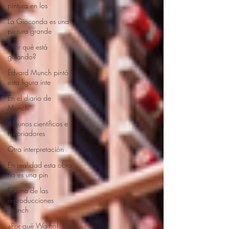
pintura en los
La Gioconda es una
pintura grande
¿Por qué está
gritando?
Edvard Munch pintó
esta figura inte
En el diario de
Munch
Algunos científicos e
historiadores
Otra interpretación
En realidad esta obra
no es una pin
En una de las
reproducciones
Munch
¿Por qué Warhol