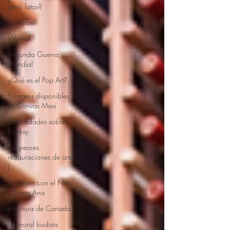
pintó latas?
Campbell
Warhol
Segunda Guerra
Mundial
¿Qué es el Pop Art?
Formatos disponibles
en Canvas Mexi
Curiosidades sobre
Banksy
Las peores
restauraciones de arte
(
La Virgen con el Niño
y Santa Ana
escultura de Canadá
Un mural budista