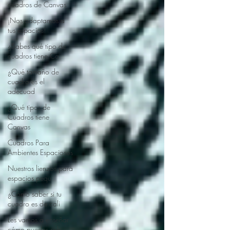
cuadros de Canvas
¡Nos adaptamos a
tus espacios!
¿Sabes qué tipo de
cuadros tiene Ca
¿Qué tamaño de
cuadro es el
adecuad
¿Qué tipos de
Cuadros tiene
Canvas
Cuadros Para
Ambientes Espaciosos
Nuestros lienzos para
espacios pequ
¿Cómo saber si tu
cuadro es de cali
Les vamos a enseñar
cómo puedes sab