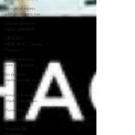
escoger el espejo
adecuado para nue
¿Dónde poner un
espejo redondo?
ORGULLO
MEXICANO, Canvas
Mexico y l
El vino mexicano,
entre los grandes
Los premios
internacionales no se
t
Armonía entre el
viñedo y la produc
Monte Xanic
Casa Madero
La región de
Querétaro y