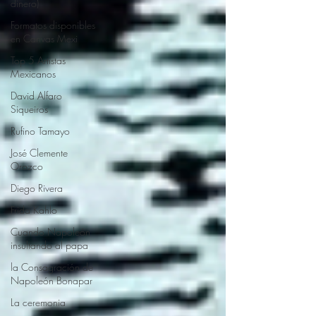
dinero)
Formatos disponibles
en Canvas Mexi
Top 5 Artistas
Mexicanos
David Alfaro
Siqueiros
Rufino Tamayo
José Clemente
Orozco
Diego Rivera
Frida Kahlo
Cuando Napoleón
insultando al papa
la Consagración de
Napoleón Bonapar
La ceremonia