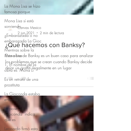
La Mona Lisa se hizo
famosa porque
Mona Lisa sí está
sonriendo
¿Embarazada o no
embarazada La Gioc
Canvas Mexico
2 jun 2021
2 min de lectura
Mentiras sobre la
Mona Lisa
¿Qué hacemos con Banksy?
1. El nombre de la
obra es "Mona Li
Esta obra de Banksy es un buen caso para analizar
los problemas que se crean cuando Banksy decide
Es un retrato de una
dejar un graffiti ilegalmente en un lugar
prostituta
La Gioconda estaba
enferma
La pose "La
Gioconda" indica
que es
Leonardo firmó esta