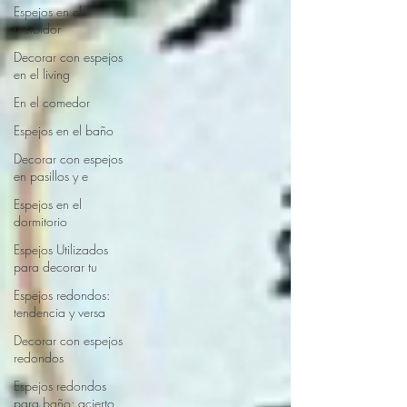
Espejos en el
recibidor
Decorar con espejos
en el living
En el comedor
Espejos en el baño
Decorar con espejos
en pasillos y e
Espejos en el
dormitorio
Espejos Utilizados
para decorar tu
Espejos redondos:
tendencia y versa
Decorar con espejos
redondos
Espejos redondos
para baño: acierto