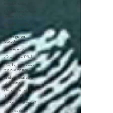
tomadas desde
¿De qué tamaño tiene
que ser la ima
¿Pueden hacerme un
cuadro con una f
¿Qué significa
resolución?
¿Que es un pixel?
¿Que son los DPIs?
¿Puedo imprimir una
foto que me man
La altura ideal para
tus cuadros tu
¿Te has preguntado a
qué altitud de
¿Tú pared esta vacía?
¿Ventajas de los