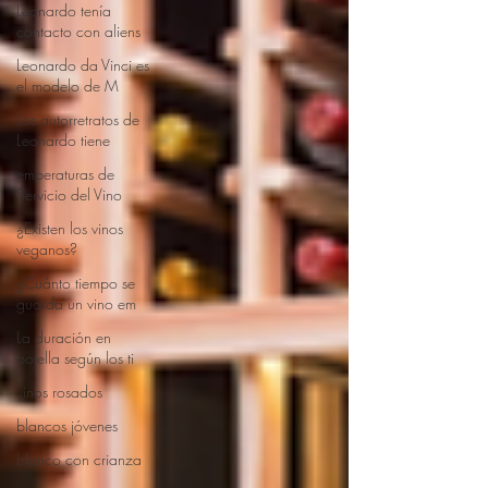
Leonardo tenía
contacto con aliens
Leonardo da Vinci es
el modelo de M
Los autorretratos de
Leonardo tiene
emperaturas de
Servicio del Vino
¿Existen los vinos
veganos?
¿Cuánto tiempo se
guarda un vino em
La duración en
botella según los ti
vinos rosados
blancos jóvenes
blanco con crianza