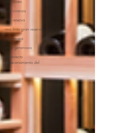
tinto joven
tinto crianza
tinto reserva
vino tinto gran reserva
espumosos
vinos generosos
El correcto
almacenamiento del
vin