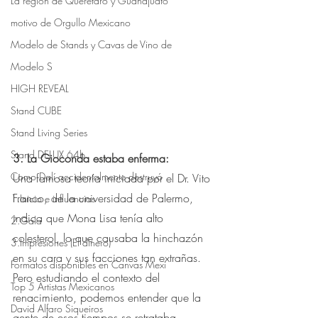
La región de Querétaro y Guanajuato
motivo de Orgullo Mexicano
Modelo de Stands y Cavas de Vino de
Modelo S
HIGH REVEAL
Stand CUBE
Stand Living Series
Stand DELUX 64b
3. La Gioconda estaba enferma:⠀
Como Dalí accidentalmente destruyó
Una famosa teoría iniciada por el Dr. Vito 
Franco, de la universidad de Palermo, 
1.Inicio e influencias
indica que Mona Lisa tenía alto 
2.Gala
colesterol, lo que causaba la hinchazón 
3.Impresiones (El dinero)
en su cara y sus facciones tan extrañas. 
Formatos disponibles en Canvas Mexi
Pero estudiando el contexto del 
Top 5 Artistas Mexicanos
renacimiento, podemos entender que la 
David Alfaro Siqueiros
gente de esos tiempos se retrataba 