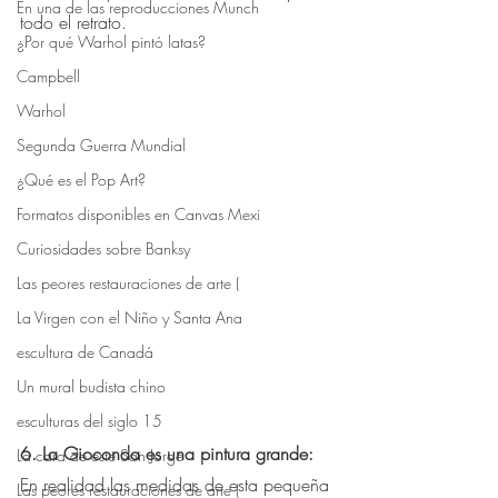
En una de las reproducciones Munch
todo el retrato. ⠀
¿Por qué Warhol pintó latas?
Campbell
Warhol
Segunda Guerra Mundial
¿Qué es el Pop Art?
Formatos disponibles en Canvas Mexi
Curiosidades sobre Banksy
Las peores restauraciones de arte (
La Virgen con el Niño y Santa Ana
escultura de Canadá
Un mural budista chino
esculturas del siglo 15
6. La Gioconda es una pintura grande:⠀
La cara de este San Jorge
En realidad las medidas de esta pequeña 
Las peores restauraciones de arte (