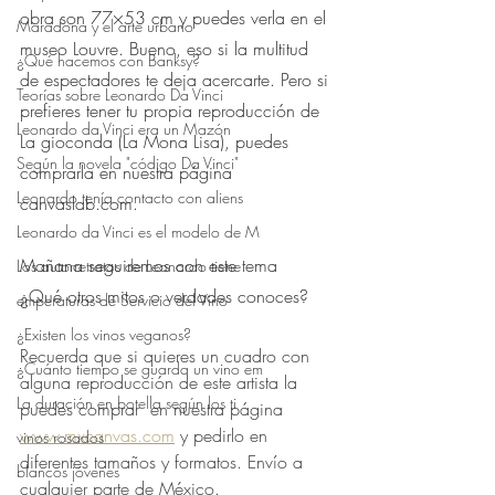
obra son 77×53 cm y puedes verla en el 
Maradona y el arte urbano
museo Louvre. Bueno, eso si la multitud 
¿Qué hacemos con Banksy?
de espectadores te deja acercarte. Pero si 
Teorías sobre Leonardo Da Vinci
prefieres tener tu propia reproducción de 
Leonardo da Vinci era un Mazón
La gioconda (La Mona Lisa), puedes 
Según la novela "código Da Vinci"
comprarla en nuestra página 
Leonardo tenía contacto con aliens
canvaslab.com.⠀
Leonardo da Vinci es el modelo de M
⠀
Mañana seguiremos con este tema⠀
Los autorretratos de Leonardo tiene
¿Qué otros mitos o verdades conoces?
emperaturas de Servicio del Vino
¿Existen los vinos veganos?
Recuerda que si quieres un cuadro con 
¿Cuánto tiempo se guarda un vino em
alguna reproducción de este artista la 
La duración en botella según los ti
puedes comprar  en nuestra página 
www.mxcanvas.com
 y pedirlo en 
vinos rosados
diferentes tamaños y formatos. Envío a 
blancos jóvenes
cualquier parte de México.