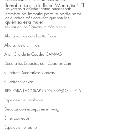
llamaba Lisa, se le llamó "Mona Lisa". El 
Les vamos a enseñar cómo puedes sab
nombre no importa porque nadie sabe 
los cuadros más comunes que son los
quién es esta mujer.⠀
Revisar en los Canvas, o más bien e
Ahora vamos con los Acrílicos
Ahora, los aluminios.
A un Clic de tu Cuadro CANVAS
Decora tus Espacios con Cuadros Can
Cuadros Decorativos Canvas
Cuadros Canvas
TIPS PARA DECORAR CON ESPEJOS TU CA
Espejos en el recibidor
Decorar con espejos en el living
En el comedor
Espejos en el baño