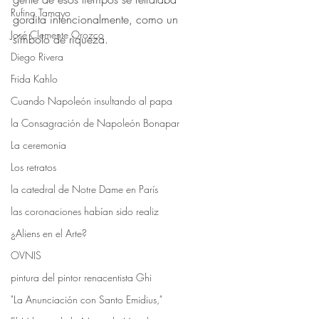
Rufino Tamayo
gordita intencionalmente, como un 
José Clemente Orozco
símbolo de riqueza.⠀
Diego Rivera
Frida Kahlo
Cuando Napoleón insultando al papa
la Consagración de Napoleón Bonapar
La ceremonia
Los retratos
la catedral de Notre Dame en París
las coronaciones habían sido realiz
¿Aliens en el Arte?
OVNIS
pintura del pintor renacentista Ghi
"La Anunciación con Santo Emidius,"