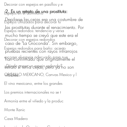
Decorar con espejos en pasillos y e
2. Es un retrato de una prostituta: ⠀
Espejos en el dormitorio
Depilarse las cejas era una costumbre de 
Espejos Utilizados para decorar tu
las prostitutas durante el renacimiento. Por 
Espejos redondos: tendencia y versa
mucho tiempo se creyó que este era el 
Decorar con espejos redondos
caso de "La Gioconda". Sin embargo, 
Espejos redondos para baño: acierto
pruebas recientes con rayos infrarrojos 
escoger el espejo adecuado para nue
han confirmado que originalmente el 
¿Dónde poner un espejo redondo?
retrato sí tenía cejas, pero ya no son 
visibles. ⠀
ORGULLO MEXICANO, Canvas Mexico y l
⠀
El vino mexicano, entre los grandes
Los premios internacionales no se t
Armonía entre el viñedo y la produc
Monte Xanic
Casa Madero