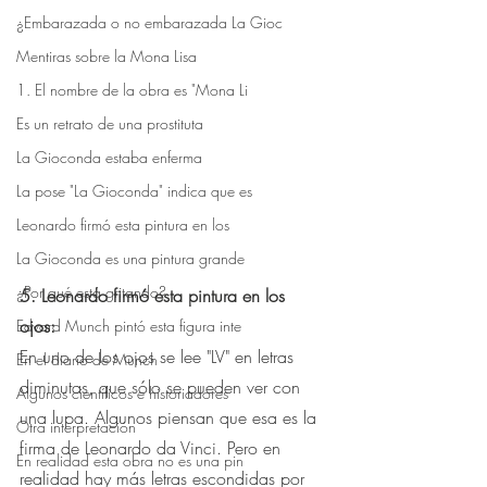
¿Embarazada o no embarazada La Gioc
Mentiras sobre la Mona Lisa
1. El nombre de la obra es "Mona Li
Es un retrato de una prostituta
La Gioconda estaba enferma
La pose "La Gioconda" indica que es
Leonardo firmó esta pintura en los
La Gioconda es una pintura grande
¿Por qué está gritando?
5. Leonardo firmó esta pintura en los 
ojos:
⠀
Edvard Munch pintó esta figura inte
En uno de los ojos se lee "LV" en letras 
En el diario de Munch
diminutas, que sólo se pueden ver con 
Algunos científicos e historiadores
una lupa. Algunos piensan que esa es la 
Otra interpretación
firma de Leonardo da Vinci. Pero en 
En realidad esta obra no es una pin
realidad hay más letras escondidas por 