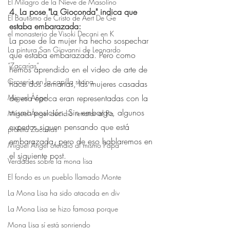
El Milagro de la Nieve de Masolino
4. La pose "La Gioconda" indica que 
El Bautismo de Cristo de Aert De Ge
estaba embarazada:⠀
el monasterio de Visoki Decani en K
La pose de la mujer ha hecho sospechar 
La pintura San Giovanni de Leonardo
que estaba embarazada. Pero como 
“Zacarías”
hemos aprendido en el video de arte de 
Grosería en la capilla sixtina
hace dos semanas, las mujeres casadas 
Miguel Ángel
de esa época eran representadas con la 
misma posición. Sin embargo, algunos 
Miguel Ángel decidió retratar al Pa
expertos siguen pensando que está 
profeta Zacarías
embarazada, pero de eso hablaremos en 
Miguel Ángel ofendió al mismo Papa
el siguiente post.⠀
Verdades sobre la mona lisa
⠀
El fondo es un pueblo llamado Monte
La Mona Lisa ha sido atacada en div
La Mona Lisa se hizo famosa porque
Mona Lisa sí está sonriendo