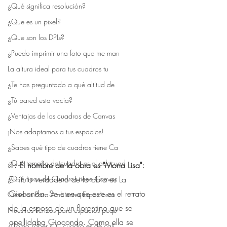
¿Qué significa resolución?
¿Que es un pixel?
¿Que son los DPIs?
¿Puedo imprimir una foto que me man
La altura ideal para tus cuadros tu
¿Te has preguntado a qué altitud de
¿Tú pared esta vacía?
¿Ventajas de los cuadros de Canvas
¡Nos adaptamos a tus espacios!
¿Sabes qué tipo de cuadros tiene Ca
¿Qué tamaño de cuadro es el adecuad
1. El nombre de la obra es "Mona Lisa": 
⠀
El título verdadero de la obra es La 
¿Qué tipos de Cuadros tiene Canvas
Gioconda. Se cree que este es el retrato 
Cuadros Para Ambientes Espaciosos
de la esposa de un florentino que se 
Nuestros lienzos para espacios pequ
apellidaba Giocondo. Como ella se 
¿Cómo saber si tu cuadro es de cali